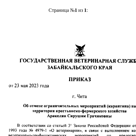
Страница №
1
из
1
: