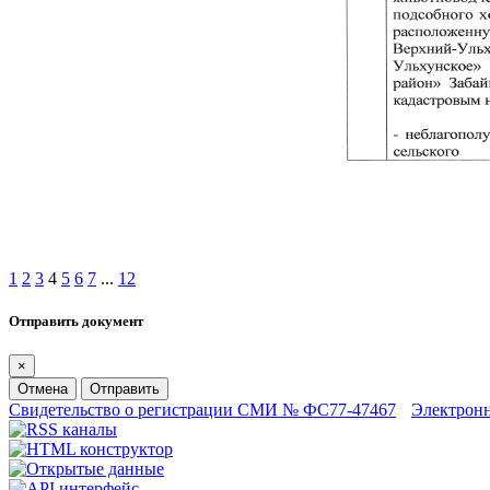
1
2
3
4
5
6
7
...
12
Отправить документ
×
Отмена
Отправить
Свидетельство о регистрации СМИ № ФС77-47467
Электрон