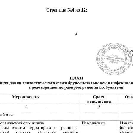
Страница №
4
из
12
: