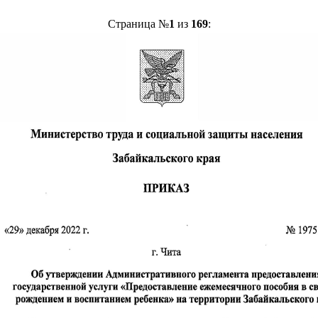
Страница №
1
из
169
: