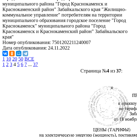
муниципального района "Город Краснокаменск и
Краснокаменский район" Забайкальского края "Жилищно-
коммунальное управление" потребителям на территории
муниципального образования городское поселение "Город
Краснокаменск" муниципального района "Город
Краснокаменск и Краснокаменский район" Забайкальского
края"
Номер опубликования:
7501202211240007
Дата опубликования:
24.11.2022
1
10
20
50
ВСЕ
1
2
3
4
5
6
7
...
37
Страница №
4
из
37
: