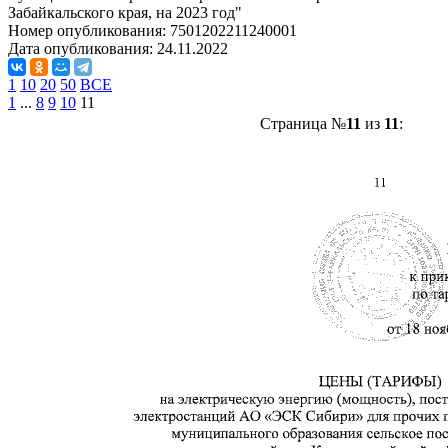
Забайкальского края, на 2023 год"
Номер опубликования:
7501202211240001
Дата опубликования:
24.11.2022
1
10
20
50
ВСЕ
1
...
8
9
10
11
Страница №
11
из
11
: