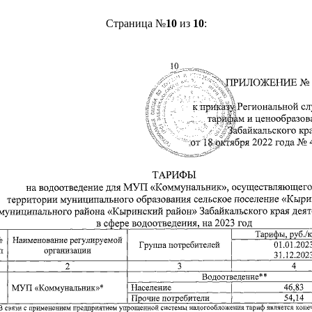
Страница №
10
из
10
: