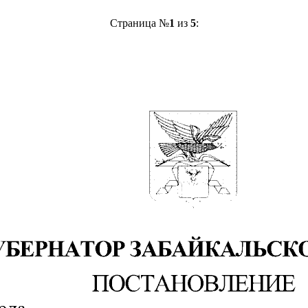
Страница №
1
из
5
: