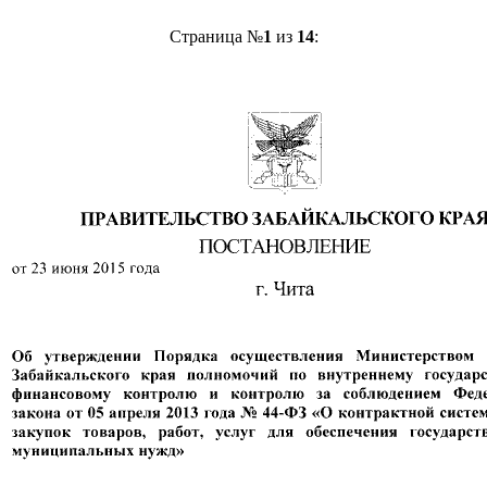
Страница №
1
из
14
: