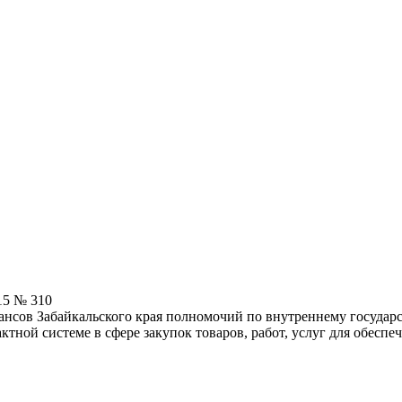
15 № 310
нсов Забайкальского края полномочий по внутреннему государ
актной системе в сфере закупок товаров, работ, услуг для обес