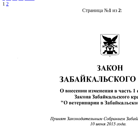
1
2
Страница №
1
из
2
: