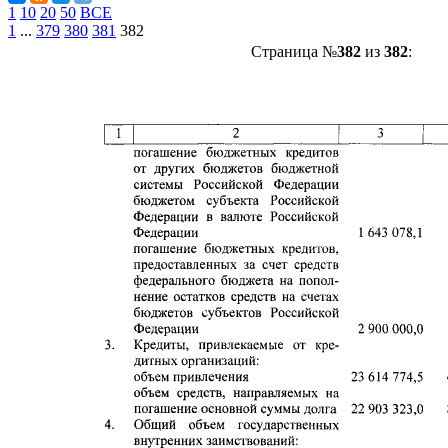
1
10
20
50
ВСЕ
1
...
379
380
381
382
Страница №
382
из
382
: