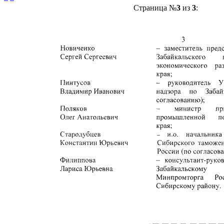
Страница №
3
из
3
: