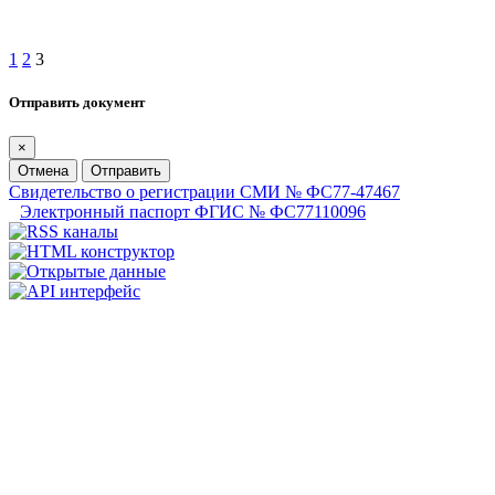
1
2
3
Отправить документ
×
Отмена
Отправить
Свидетельство о регистрации СМИ № ФС77-47467
Электронный паспорт ФГИС № ФС77110096