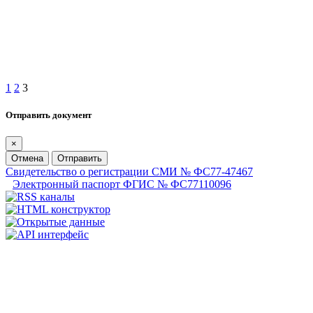
1
2
3
Отправить документ
×
Отмена
Отправить
Свидетельство о регистрации СМИ № ФС77-47467
Электронный паспорт ФГИС № ФС77110096