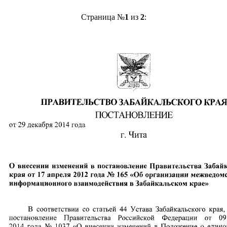
Страница №
1
из
2
: