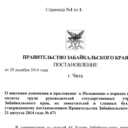
Страница №
1
из
1
: