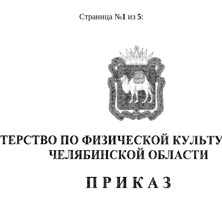
Страница №
1
из
5
: