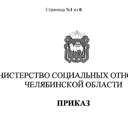
Страница №
1
из
8
: