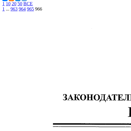
1
10
20
50
ВСЕ
1
...
963
964
965
966