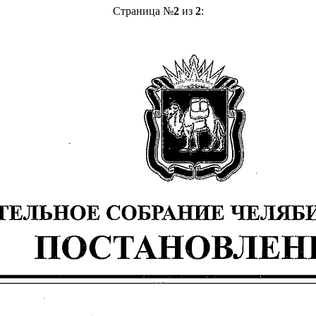
Страница №
2
из
2
: