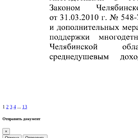
1
2
3
4
...
13
Отправить документ
×
Отмена
Отправить