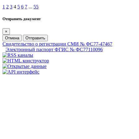
1
2
3
4
5
6
7
...
55
Отправить документ
×
Отмена
Отправить
Свидетельство о регистрации СМИ № ФС77-47467
Электронный паспорт ФГИС № ФС77110096