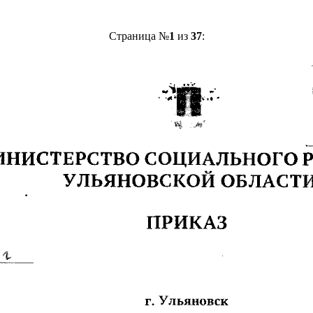
Страница №
1
из
37
: