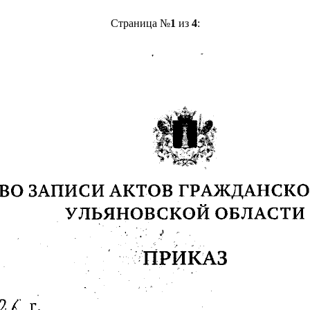
Страница №
1
из
4
: