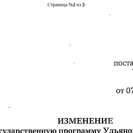
Страница №
2
из
2
: