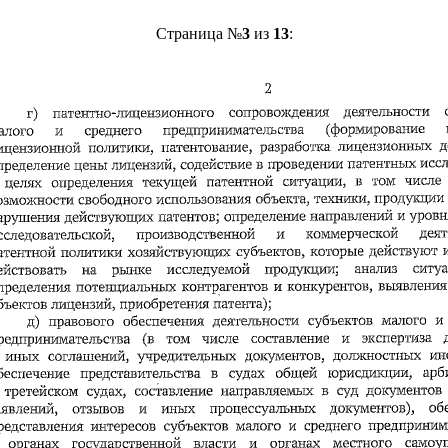
Страница №
3
из
13
: