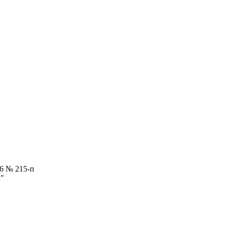
6 № 215-п
к"