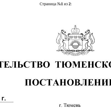
Страница №
1
из
2
: