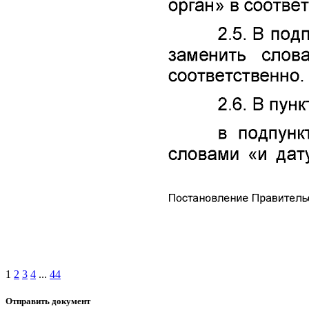
1
2
3
4
...
44
Отправить документ