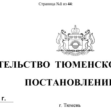
Страница №
1
из
44
: