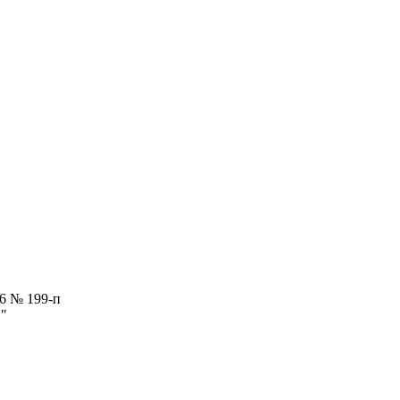
6 № 199-п
п"