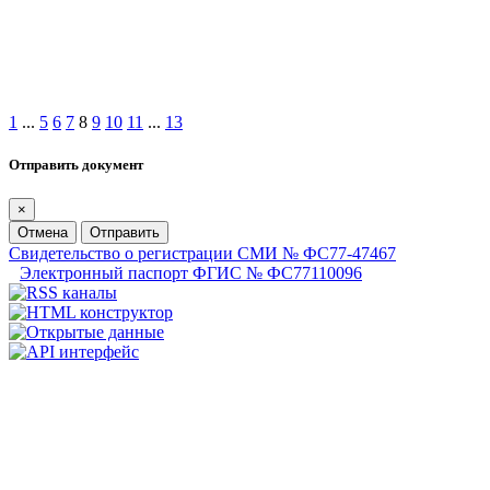
1
...
5
6
7
8
9
10
11
...
13
Отправить документ
×
Отмена
Отправить
Свидетельство о регистрации СМИ № ФС77-47467
Электронный паспорт ФГИС № ФС77110096