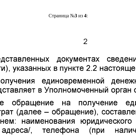
Страница №
3
из
4
: