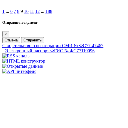
1
...
6
7
8
9
10
11
12
...
188
Отправить документ
×
Отмена
Отправить
Свидетельство о регистрации СМИ № ФС77-47467
Электронный паспорт ФГИС № ФС77110096