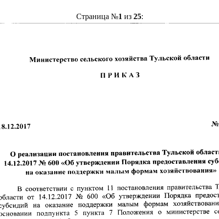
Страница №
1
из
25
: