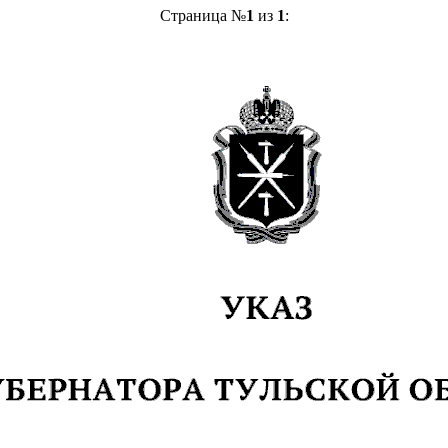
Страница №
1
из
1
: