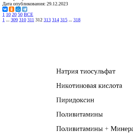
Дата опубликования:
29.12.2023
1
10
20
50
ВСЕ
1
...
309
310
311
312
313
314
315
...
318