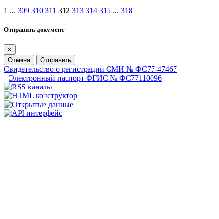
1
...
309
310
311
312
313
314
315
...
318
Отправить документ
×
Отмена
Отправить
Свидетельство о регистрации СМИ № ФС77-47467
Электронный паспорт ФГИС № ФС77110096