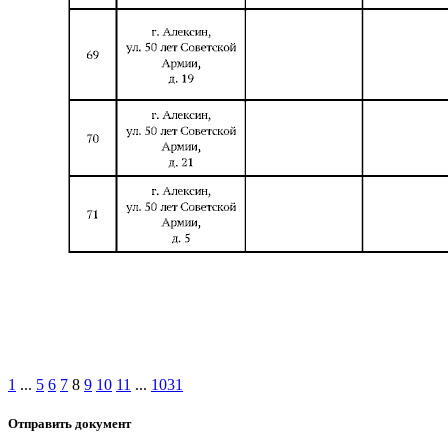
1
...
5
6
7
8
9
10
11
...
1031
Отправить документ