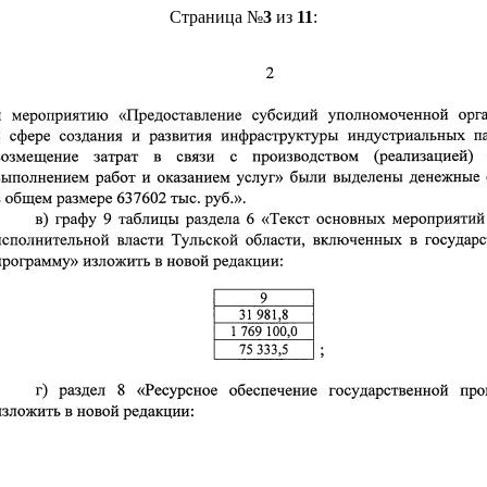
Страница №
3
из
11
: