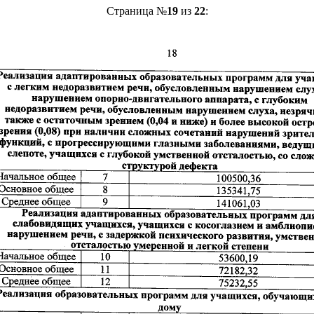
Страница №
19
из
22
: