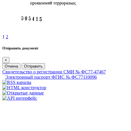
1
2
Отправить документ
×
Отмена
Отправить
Свидетельство о регистрации СМИ № ФС77-47467
Электронный паспорт ФГИС № ФС77110096