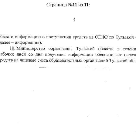
Страница №
11
из
11
: