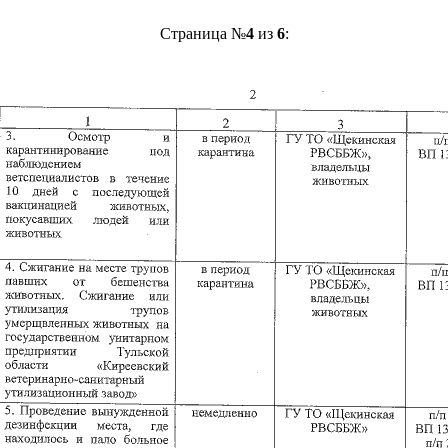
Страница №
4
из
6
: