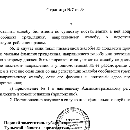
Страница №
7
из
8
: