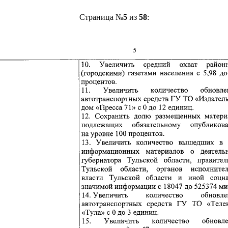
Страница №
5
из
58
: