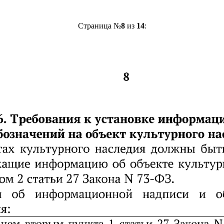
Страница №
8
из
14
: