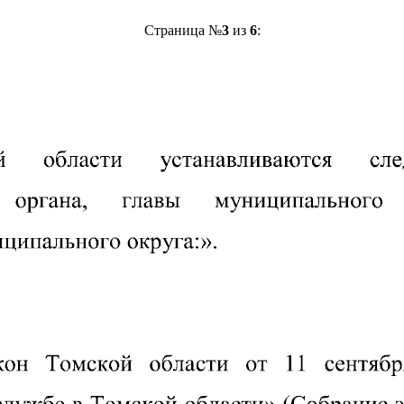
Страница №
3
из
6
: