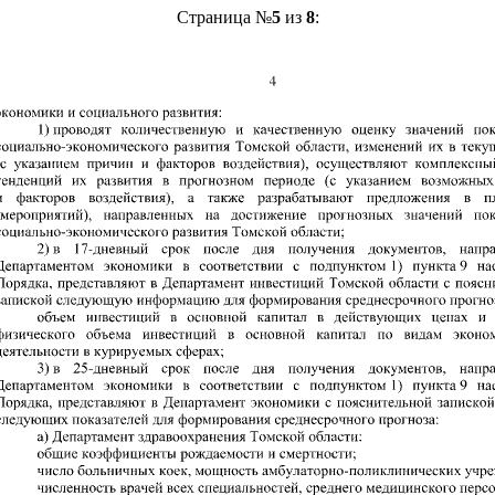
Страница №
5
из
8
: