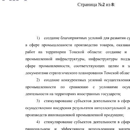
Страница №
2
из
8
: