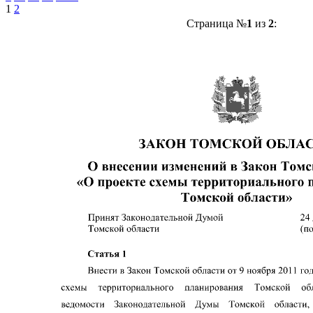
1
2
Страница №
1
из
2
: