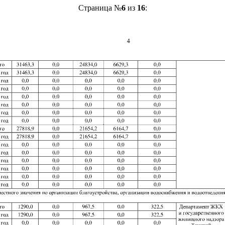
Страница №
6
из
16
: