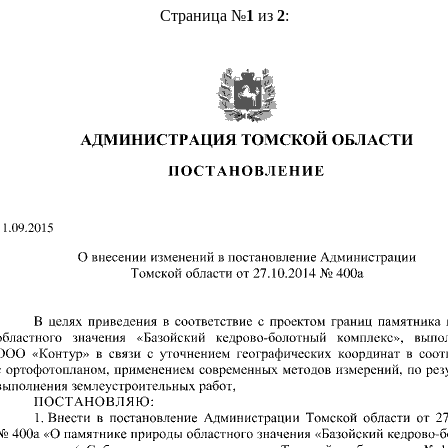
Страница №
1
из
2
: