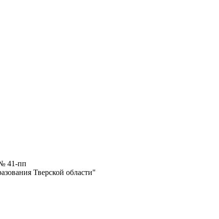
 № 41-пп
разования Тверской области"