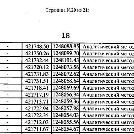
Страница №
20
из
21
: