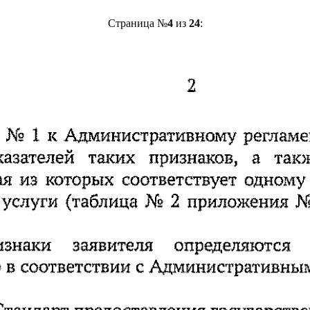
Страница №
4
из
24
: